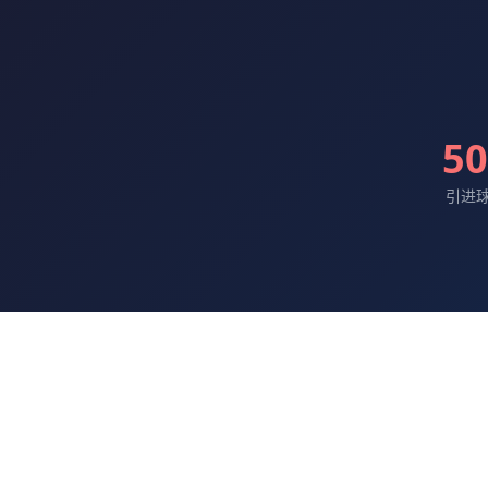
50
引进